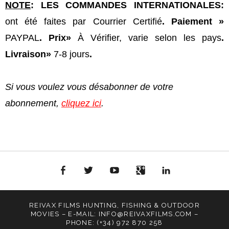
NOTE
: LES COMMANDES INTERNATIONALES:
ont été faites
par
Courrier C
ertifié
. Paiement »
PAYPAL
. Prix»
À Vérifier, varie selon les pays
.
Livraison»
7-8 jours
.
Si vous voulez
vous désabonner de
votre
abonnement
,
cliquez ici
.
FACEBOOK
TWITTER
YOUTUBE
GOOGLE
LINKEDIN
PLUS
REIVAX FILMS HUNTING, FISHING & OUTDOOR
MOVIES – E-MAIL: INFO@REIVAXFILMS.COM –
PHONE: (+34) 972 870 258